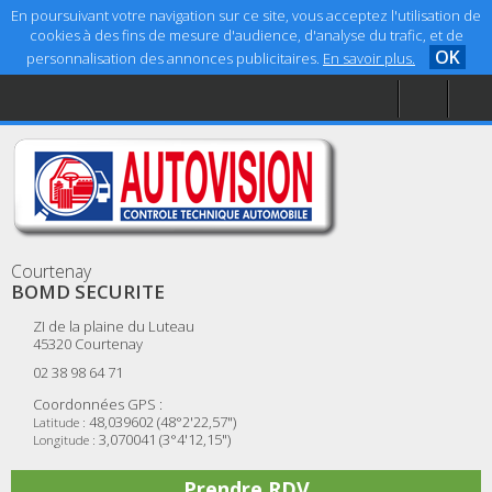
En poursuivant votre navigation sur ce site, vous acceptez l'utilisation de
cookies à des fins de mesure d'audience, d'analyse du trafic, et de
OK
personnalisation des annonces publicitaires.
En savoir plus.
Accueil
Aide
Mentions légales
Courtenay
BOMD SECURITE
ZI de la plaine du Luteau
45320
Courtenay
02 38 98 64 71
Coordonnées GPS :
48,039602 (48°2'22,57")
Latitude :
3,070041 (3°4'12,15")
Longitude :
Prendre RDV